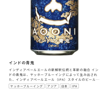
インドの青鬼
インディアペールエールの新解釈伝統と革新の融合 イン
ドの青鬼は、ヤッホーブルーイングによって生み出され
た、インディアペールエール（IPA）スタイルのビールで
す。その名前は、ビアスタイルの発祥地「インド」と、
ヤッホーブルーイング
アジア
日本
IPA
使用されるホップの苦味や青々しさを...